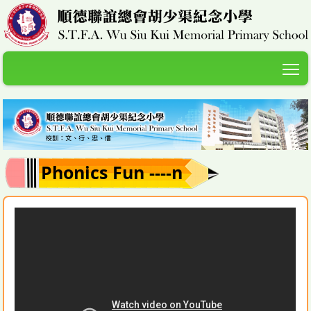
T
Phonics Fun ----n