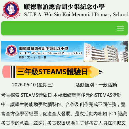
T
三年級STEAMS體驗日
2026-06-10 (星期三)
活動類別：一般活動
考古探索 STEAMS體驗日 本校繼續舉辦多元的STEMAS活動
中，讓學生將能動手動腦製作、合作及創作完成不同任務，豐
富全方位學習經歷，促進全人發展。是次活動內容如下: 1.認識
考古學的意義，並探討考古挖掘現場 2.了解考古人員在挖掘文