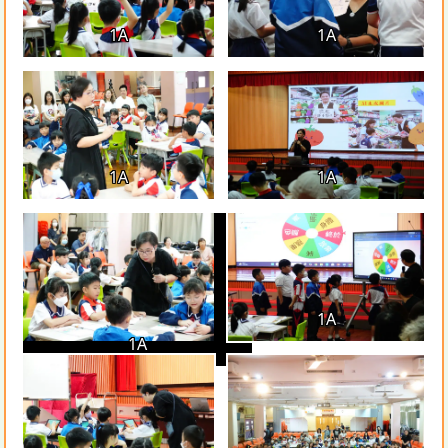
1A
1A
1A
1A
1A
1A