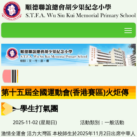
T
第十五屆全國運動會(香港賽區)火炬傳
遞──學生打氣團
2025-11-02 (星期日)
活動類別：一般活動
激情全運會 活力大灣區 本校師生於2025年11月2日出席中華人