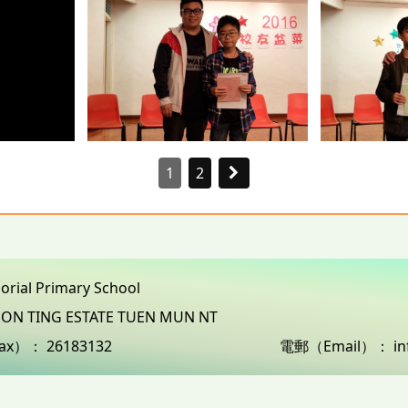
1
2
morial Primary School
3 ON TING ESTATE TUEN MUN NT
ax）：
26183132
電郵（Email）：
i