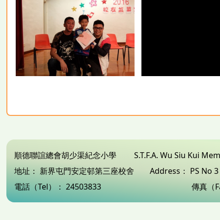
順德聯誼總會胡少渠紀念小學
S.T.F.A. Wu Siu Kui Me
地址：
新界屯門安定邨第三座校舍
Address：
PS No 
電話（Tel）：
24503833
傳真（F