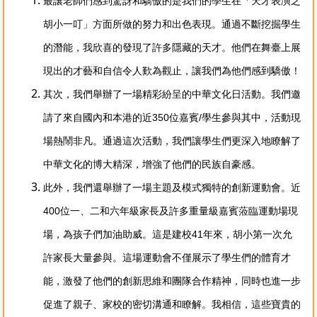
最讓老師們感到驚訝和驕傲的是我們的學生在「天才表演之
胡小一叮」方面所做的努力和出色表現。通過不斷挖掘學生
的潛能，我欣喜的發現了許多隱藏的天才。他們在舞臺上展
現出的才藝和自信令人歎為觀止，讓我們為他們感到驕傲！
其次，我們舉辦了一場精彩紛呈的中華文化日活動。我們邀
請了來自國內和本港的近350位嘉賓/學生參與其中，活動現
場熱鬧非凡。通過這次活動，我們讓學生們更深入地瞭解了
中華文化的博大精深，增強了他們的民族自豪感。
此外，我們還舉辦了一場主題及模式獨特的創新運動會。近
400位一、二和六年級家長及許多重量級嘉賓蒞臨運動場現
場，為孩子們加油助威。這是建校41年來，胡小第一次允
許家長大量參與。這場運動會不僅展示了學生們的體育才
能，激發了他們的創新思維和團隊合作精神，同時也進一步
促進了親子、家校的密切溝通和瞭解。我相信，這些寶貴的