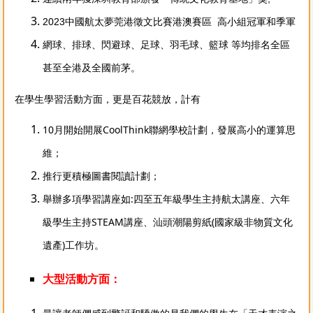
2023中國航太夢莞港徵文比賽港澳賽區 高小組冠軍和季軍
網球、排球、閃避球、足球、羽毛球、籃球 等均排名全區
甚至全港及全國前茅。
在學生學習活動方面，更是百花競放，計有
10月開始開展CoolThink聯網學校計劃，發展高小的運算思
維；
推行更積極圖書閱讀計劃；
舉辦多項學習講座如:四至五年級學生主持航太講座、六年
級學生主持STEAM講座、汕頭潮陽剪紙(國家級非物質文化
遺產)工作坊。
大型活動方面：