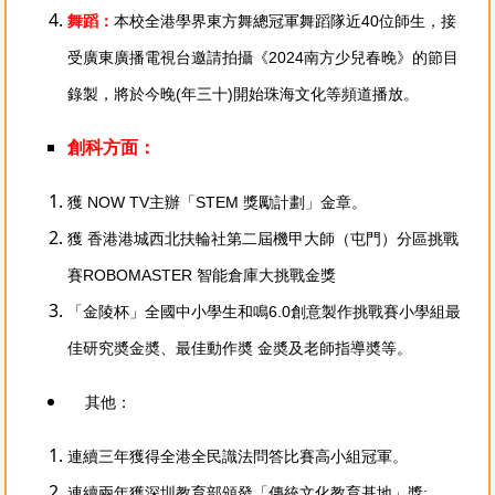
舞蹈：
本校全港學界東方舞總冠軍舞蹈隊近40位師生，接
受廣東廣播電視台邀請拍攝《2024南方少兒春晚》的節目
錄製，將於今晚(年三十)開始珠海文化等頻道播放。
創科方面：
獲 NOW TV主辦「STEM 獎勵計劃」金章。
獲 香港港城西北扶輪社第二屆機甲大師（屯門）分區挑戰
賽ROBOMASTER 智能倉庫大挑戰金獎
「金陵杯」全國中小學生和鳴6.0創意製作挑戰賽小學組最
佳研究奬金奬、最佳動作奬 金奬及老師指導奬等。
其他：
連續三年獲得全港全民識法問答比賽高小組冠軍。
連續兩年獲深圳教育部頒發「傳統文化教育基地」獎;