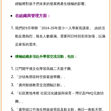
經驗將對孩子們未來的發展將產生積極的影響。
在組織與管理方面：
我們於9月舉辦「2024-25年度小一入學家長講座」 ,由於活
動反應熱烈，報名人數爆滿。需要同日特別安排加場，以滿
足家長的需求。
積極組織多項赴外學習交流活動，包括：
江門開平僑文化學習高鐵二天親子團、
「沙頭角禁區時空探索遊學團」、
「廣州順德教育交流體驗計劃」、
「社區實地考察 社區活化建築與保育－灣仔及PMQ元創坊
團」、
「廣寜綏江竹海生態旅遊景區及航太館」兩日一夜航天營。