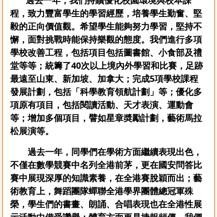
過去一年，我們持續優化校園環境與校本課
程，致力豐富學生的學習經歷，培養學生勤奮、堅
毅的正向價值觀。希望學生能夠努力學習，堅持不
懈，面對挑戰時能保持樂觀的態度。我們進行多項
學校改善工程，包括項目包括圖書館、小食部及禮
堂等等；統籌了40次以上境內外學習和比賽，足跡
最遠至山東、新加坡、加拿大；完成5項學校課程
發展計劃，包括「科學教育領航計劃」等；優化多
項原有項目，包括閱讀活動、天才表演、運動會
等；增加多個項目，譬如星章奬勵計劃，藝術馬拉
松展演等。
過去一年，同學們在學術方面繼續表現出色，
不僅在數學競賽中名列全港前茅，更在國安問答比
賽中展現深厚的知識素養，在全港賽脫穎而出；藝
術教育上，舞蹈團隊蟬聯全港學界團體總冠軍殊
榮，學生們的書畫、朗誦、合唱表現也在全港性展