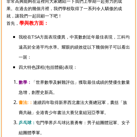
非常高興能夠在這裡向大家總結一下我們上學期一起努力的成
果。在過去的幾個月裡，我們學校取得了一系列令人驕傲的成
就，讓我們一起回顧一下吧！
學與教方面：
首先，
我校在TSA方面表現優異，中英數創近年最佳表現，三科均
遠高於全港平均水準。耀眼的績效從以下幾個例子可以看出
一斑：
四大特色課程(包括體藝)表現：
數學：
「世界數學及解難評估」獲取最佳成績的雙優生數量
急增，創歷史新高。
書法:：
連續四年取得新界西北書法大賽總冠軍，囊括「族
裔共融」全港青少年書法大賽兒童組冠亞季軍。
乒乓球：
屯門學界乒乓球比賽勇奪：男子組團體冠軍、女子
組團體季軍。