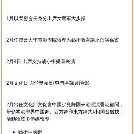
1月以榮譽會長身分出席女童軍大步操
2月任浸會大學電影學院傳理系藝術教育講座演講嘉賓
2月4日 出席支持胡小中樂團表演
2月文化日 與頒獎嘉賓(屯門區議員)合影
2月出任文化部文促會中國少兒舞團來港滙演香港顧問，
帶領本港學界中國舞、西方舞和東方舞(胡小)同台競技，
活動獲眾多傳媒報導
藝術中國網