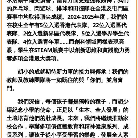
示活動中備受讚譽；體育方面更是捷報頻傳，我們
的乒乓球、閃避球、排球和田徑隊在全港及屯門區
賽事中均取得頂尖成績。2024-2025年度，我們的
在校生全年有5位入選香港代表隊、22位入選區代
表隊、2位入選新界區代表隊、5位入選學界學生代
表隊、4位入選青年軍
……而創科領域同樣表現亮
眼，學生在STEAM競賽中以創新思維和實踐能力勇
奪多項全港最大獎項。
胡小的成就期待新力軍
的接力與傳承！我們的
教師及教練團隊將一如既往的與「你們」並肩奮
鬥。
我們深信，每個孩子都是獨特的種子，而胡少
渠紀念小學的使命，正是以「生本、全人發展」的
土壤培育他們茁壯成長。未來，我們將繼續推動家
校合作，舉辦多項價值觀教育和精神健康系列、成
長系列，讓孩子從小享受學習的樂趣，發展全人素