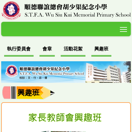
T
執行委員會
會章
活動花絮
興趣班
興趣班