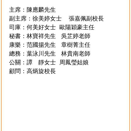
陳應麟
主席：
先生
副主席：
徐美婷
女士 張嘉佩副校長
何美好女士
司庫：
歐陽穎豪主任
林寶祥先生
秘書：
吳芷婷老師
康樂：
范國揚先生 章樹菁主任
總務：葉泳川先生 林貴南老師
譚 靜女士
公關：
周鳳瑩姑娘
顧問：高炳旋校長