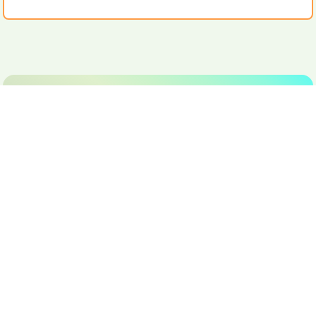
順德聯誼總會胡少渠紀念小學
S.T.F.A. Wu Siu Kui Memorial Primary School
訪客人次：
19,733,156
地址：
新界屯門安定邨第三座校舍
Address：
PS No 3 ON TING ESTATE TUEN MUN NT
電話（Tel）：
24503833
傳真（Fax）：
26183132
電郵（Email）：
info@wsk.edu.hk
© 2026 版權所有