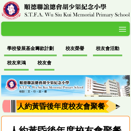
T
學校發展基金籌款計劃
校友榮譽
校友會活動
校友來鴻
校友會
人約黃昏後年度校友會聚餐
人約黃昏後年度校友會聚餐