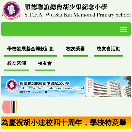
T
學校發展基金籌款計劃
校友榮譽
校友會活動
校友來鴻
校友會
為慶祝胡小建校四十周年，學校特意舉