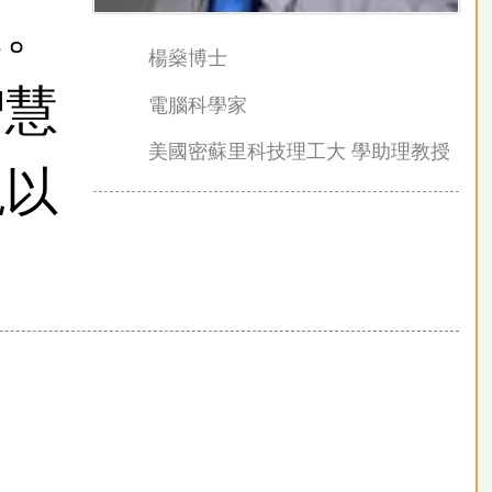
位。
楊燊博士
智慧
電腦科學家
美國密蘇里科技理工大
學助理教授
現以