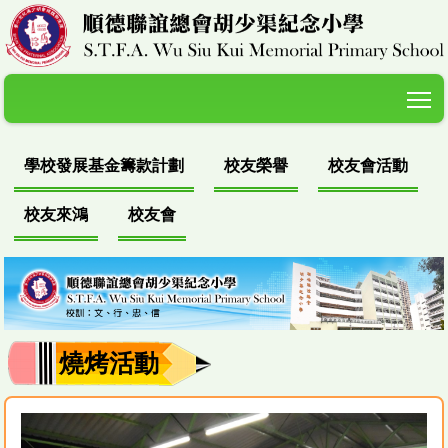
T
學校發展基金籌款計劃
校友榮譽
校友會活動
校友來鴻
校友會
燒烤活動