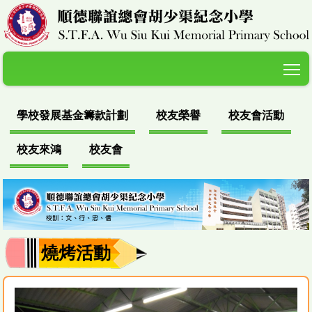
T
學校發展基金籌款計劃
校友榮譽
校友會活動
校友來鴻
校友會
燒烤活動