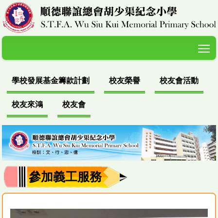
T
學校發展基金籌款計劃
校友榮譽
校友會活動
校友來鴻
校友會
參加義工服務