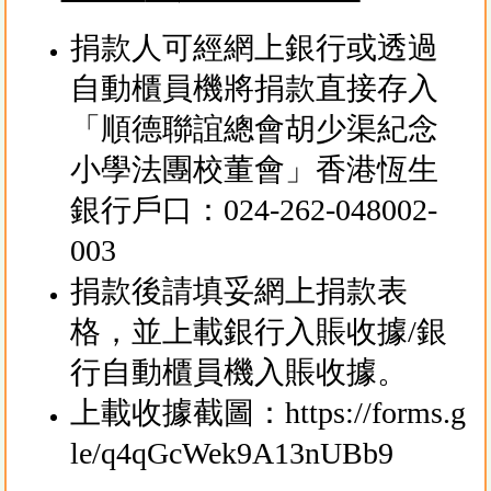
捐款人可經網上銀行或透過
自動櫃員機將捐款直接存入
「順德聯誼總會胡少渠紀念
小學法團校董會」香港恆生
銀行戶口：024-262-048002-
003
捐款後請填妥網上捐款表
格，並上載銀行入賬收據/銀
行自動櫃員機入賬收據。
上載收據截圖：
https://forms.g
le/q4qGcWek9A13nUBb9