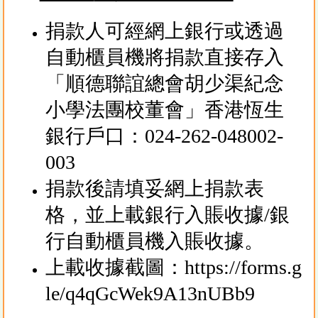
捐款人可經網上銀行或透過
自動櫃員機將捐款直接存入
「順德聯誼總會胡少渠紀念
小學法團校董會」香港恆生
銀行戶口：024-262-048002-
003
捐款後請填妥網上捐款表
格，並上載銀行入賬收據/銀
行自動櫃員機入賬收據。
上載收據截圖：
https://forms.g
le/q4qGcWek9A13nUBb9