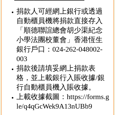
捐款人可經網上銀行或透過
自動櫃員機將捐款直接存入
「順德聯誼總會胡少渠紀念
小學法團校董會」香港恆生
銀行戶口：024-262-048002-
003
捐款後請填妥網上捐款表
格，並上載銀行入賬收據/銀
行自動櫃員機入賬收據。
上載收據截圖：
https://forms.g
le/q4qGcWek9A13nUBb9