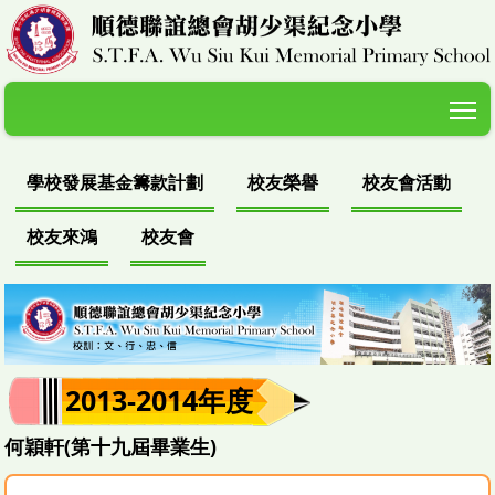
T
學校發展基金籌款計劃
校友榮譽
校友會活動
校友來鴻
校友會
2013-2014年度
何穎軒(第十九屆畢業生)