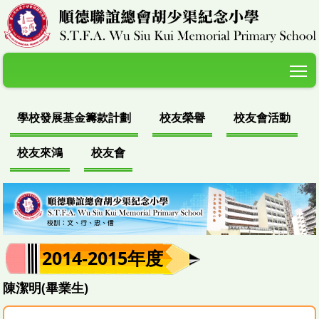
T
學校發展基金籌款計劃
校友榮譽
校友會活動
校友來鴻
校友會
2014-2015年度
陳潔明(畢業生)