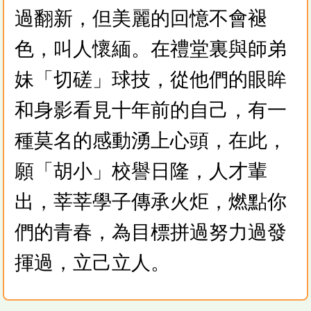
過翻新，但美麗的回憶不會褪
色，叫人懷緬。在禮堂裏與師弟
妹「切磋」球技，從他們的眼眸
和身影看見十年前的自己，有一
種莫名的感動湧上心頭，在此，
願「胡小」校譽日隆，人才輩
出，莘莘學子傳承火炬，燃點你
們的青春，為目標拼過努力過發
揮過，立己立人。