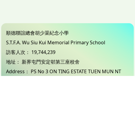
順德聯誼總會胡少渠紀念小學
S.T.F.A. Wu Siu Kui Memorial Primary School
訪客人次：
19,744,239
地址：
新界屯門安定邨第三座校舍
Address：
PS No 3 ON TING ESTATE TUEN MUN NT
電話（Tel）：
24503833
傳真（Fax）：
26183132
電郵（Email）：
info@wsk.edu.hk
© 2026 版權所有
Powered by
Friendly Portal System
v
10.59