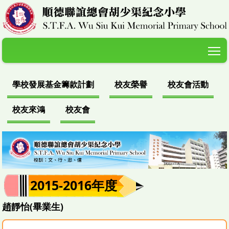
T
學校發展基金籌款計劃
校友榮譽
校友會活動
校友來鴻
校友會
2015-2016年度
趙靜怡(畢業生)