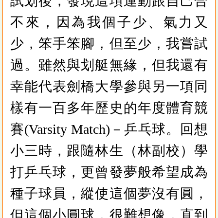
試划後，發現這項運動跟自己合
不來，因為我個子少、氣力又
少，笨手笨腳，但至少，我嘗試
過。雖然與划艇無緣，但我還有
幸能代表劍橋大學參與另一項同
樣有一百多年歷史的年度體育競
賽(Varsity Match)－乒乓球。回想
小三時，跟隨林生（林副校）學
打乒乓球，更曾發夢般希望成為
種子球員，縱使這個夢沒有圓，
但這個小圓球，很難想像，直到