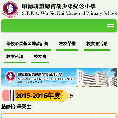
T
學校發展基金籌款計劃
校友榮譽
校友會活動
校友來鴻
校友會
2015-2016年度
趙靜怡(畢業生)