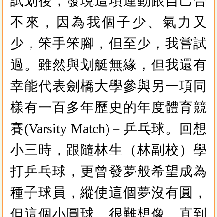
試划後，發現這項運動跟自己合
不來，因為我個子少、氣力又
少，笨手笨腳，但至少，我嘗試
過。雖然與划艇無緣，但我還有
幸能代表劍橋大學參與另一項同
樣有一百多年歷史的年度體育競
賽(Varsity Match)－乒乓球。回想
小三時，跟隨林生（林副校）學
打乒乓球，更曾發夢般希望成為
種子球員，縱使這個夢沒有圓，
但這個小圓球，很難想像，直到