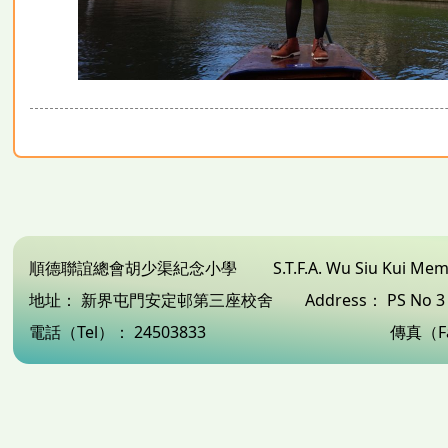
順德聯誼總會胡少渠紀念小學
S.T.F.A. Wu Siu Kui Me
地址：
新界屯門安定邨第三座校舍
Address：
PS No 
電話（Tel）：
24503833
傳真（F