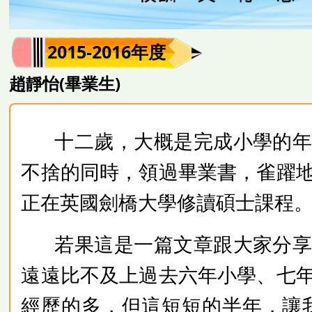
2015-2016年度
趙靜怡(畢業生)
十二歲，大概是完成小學的
不捨的同時，領過畢業書，雀躍
正在英國劍橋大學修讀碩士課程
若果這是一篇文章跟大家分
遠遠比不及上過去六年小學、七
經歷的多，但這短短的半年，讓