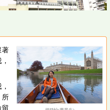
懷著
我，
我，
）所
命留