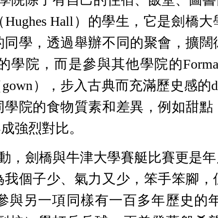
ughes Hall）的學生，它是劍
的同學，透過舉辦不同的聚會，擴闊
院，而是參與其他學院的Formal 
wn），步入古典而充滿歷史感的dini
同學院的食物質素和差異，例如甜點
形成強烈對比。
動，劍橋與牛津大學賽艇比賽更是年
為我個子少、氣力又少，笨手笨腳，
一項同樣有一百多年歷史的年度體育競賽