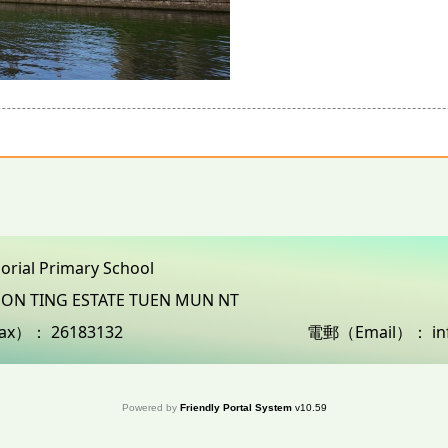
morial Primary School
3 ON TING ESTATE TUEN MUN NT
ax）：
26183132
電郵（Email）：
i
Powered by
Friendly Portal System
v
10.59