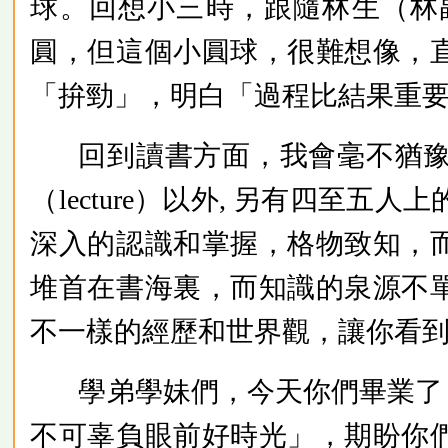
球。回想小三時，跟隨林生（林
圓，但這個小圓球，很難想像，
「拚勁」，明白「過程比結果重
回到讀書方面，我會毫不猶
（lecture）以外, 另有四至五人
深入的認識和掌握，格物致知，
堆首在書海裏，而知識的泉源不
不一樣的經歷和世界觀，讓你看
學弟學妹們，今天你們畢業了
不可辜負眼前好時光」，期盼你