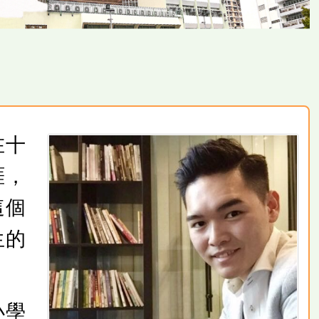
在十
涯，
這個
生的
小學