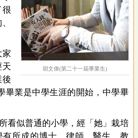
了很
的、
大家
經天
胡文偉(第二十一屆畢業生)
業後
學畢業是中學生涯的開始，中學畢
。
所看似普通的小學，經「她」栽培
學有所成的博士、律師、醫生、教