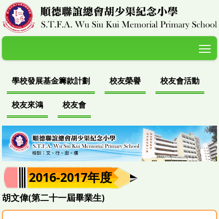
T
學校發展基金籌款計劃
校友榮譽
校友會活動
校友來鴻
校友會
2016-2017年度
胡文偉(第二十一屆畢業生)