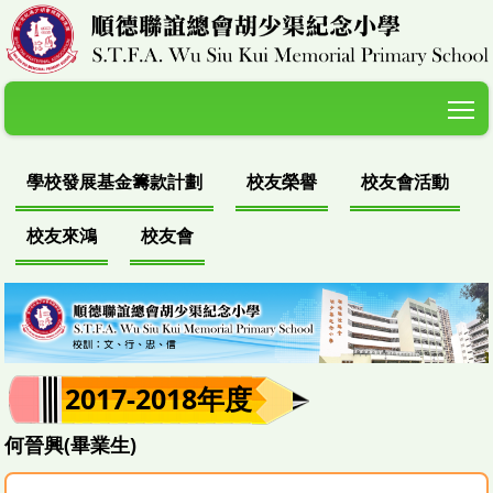
T
學校發展基金籌款計劃
校友榮譽
校友會活動
校友來鴻
校友會
2017-2018年度
何晉興(畢業生)