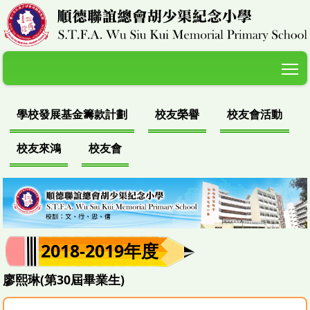
T
學校發展基金籌款計劃
校友榮譽
校友會活動
校友來鴻
校友會
2018-2019年度
廖熙琳(第30屆畢業生)