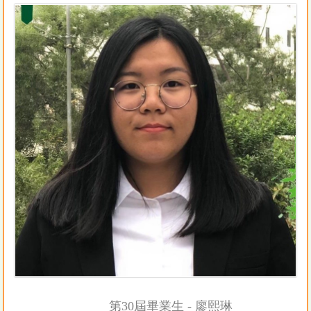
第30屆畢業生 - 廖熙琳