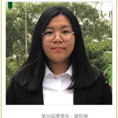
第30屆畢業生 - 廖熙琳