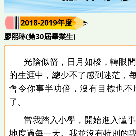
2018-2019年度
廖熙琳(第30屆畢業生)
光陰似箭，日月如梭，轉眼
的生涯中，總少不了感到迷茫，
會令你事半功倍，沒有目標也不
了。
當我踏入小學，開始進入懂
地度過每一天。我並沒有特別的