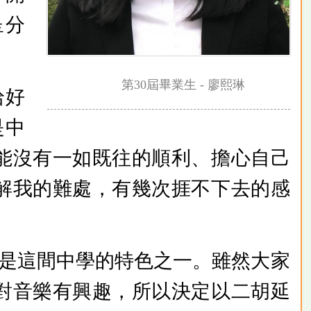
呈分
第30屆畢業生 - 廖熙琳
拾好
是中
能沒有一如既往的順利、擔心自己
解我的難處，有幾次捱不下去的感
。
是這間中學的特色之一。雖然大家
對音樂有興趣，所以決定以二胡延