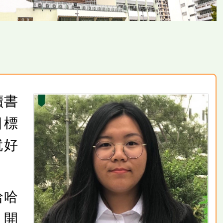
讀書
目標
就好
哈哈
，開