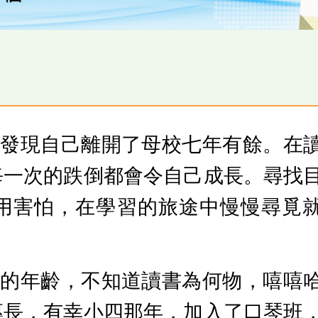
間發現自己離開了母校七年有餘。在
每一次的跌倒都會令自己成長。尋找
用害怕，在學習的旅途中慢慢尋覓
事的年齡，不知道讀書為何物，嘻嘻
專長，有幸小四那年，加入了口琴班