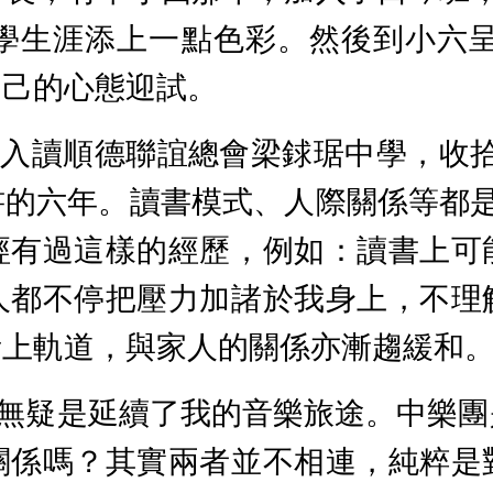
學生涯添上一點色彩。然後到小六
自己的心態迎試。
幸入讀順德聯誼總會梁銶琚中學，收
書的六年。讀書模式、人際關係等都
經有過這樣的經歷，例如：讀書上可
人都不停把壓力加諸於我身上，不理
漸上軌道，與家人的關係亦漸趨緩和
無疑是延續了我的音樂旅途。中樂團
關係嗎？其實兩者並不相連，純粹是