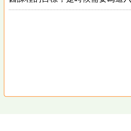
順德聯誼總會胡少渠紀念小學
S.T.F.A. Wu Siu Kui Me