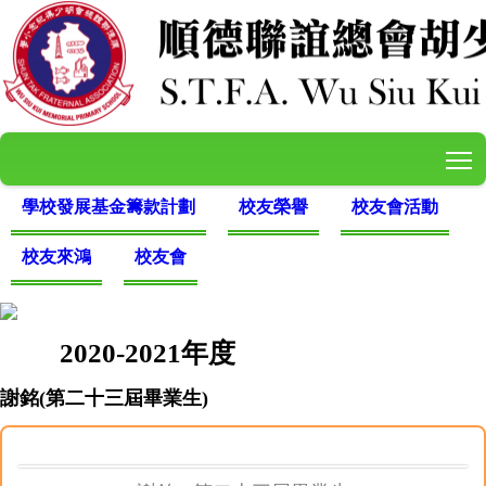
T
學校發展基金籌款計劃
校友榮譽
校友會活動
校友來鴻
校友會
2020-2021年度
謝銘(第二十三屆畢業生)