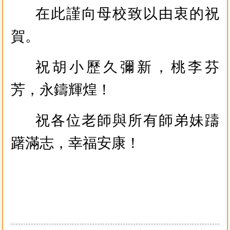
在此謹向母校致以由衷的祝
賀。
祝胡小歷久彌新，桃李芬
芳，永鑄輝煌！
祝各位老師與所有師弟妹躊
躇滿志，幸福安康！