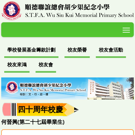
T
學校發展基金籌款計劃
校友榮譽
校友會活動
校友來鴻
校友會
四十周年校慶
何晉興(第二十七屆畢業生)