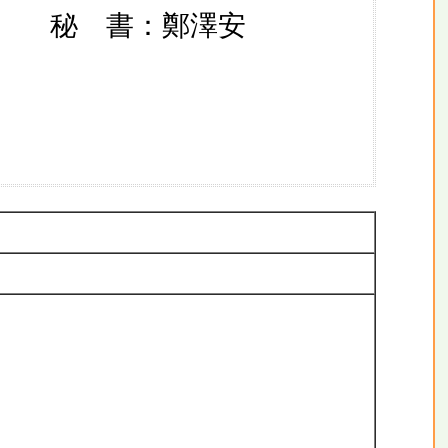
秘 書：鄭澤安