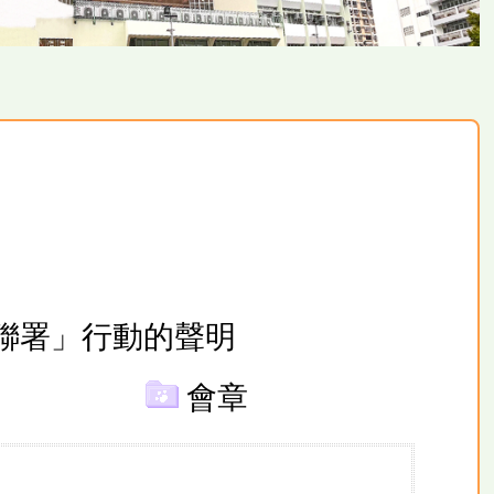
聯署」行動的
聲明
會章