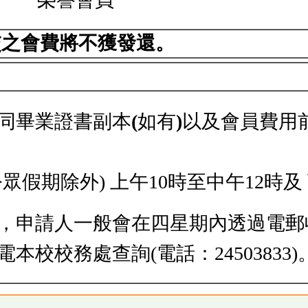
交之會費將不獲發還。
同畢業證書副本
(
如有
)
以及會員費用
假期除外) 上午10時至中午12時及
，申請人一般會在四星期內透過電郵
校校務處查詢(電話：24503833)