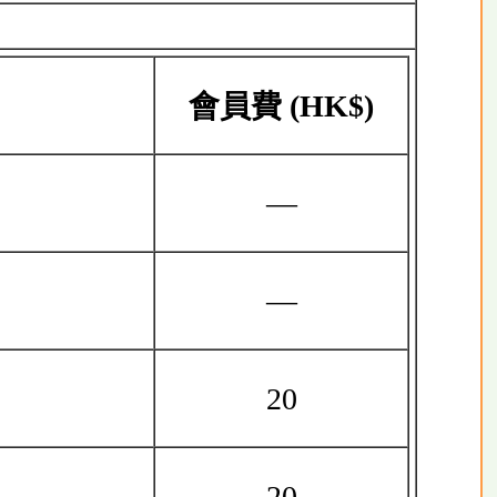
會員費
(HK$)
—
—
20
20