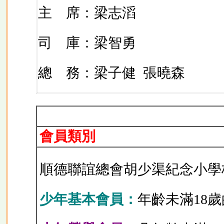
主 席：梁志滔
司 庫：梁智勇
總 務：梁子健
張曉森
會員類別
順德聯誼總會胡少渠紀念小學
少年基本會員：
年齡未滿18