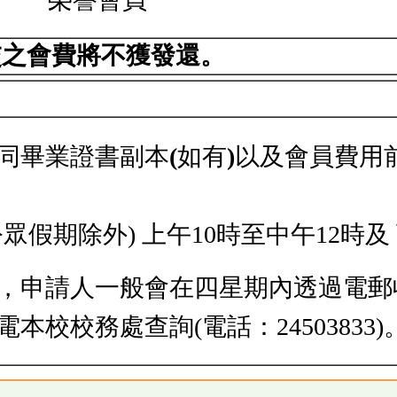
交之會費將不獲發還。
同畢業證書副本
(
如有
)
以及會員費用
假期除外) 上午10時至中午12時及
，申請人一般會在四星期內透過電郵
校校務處查詢(電話：24503833)