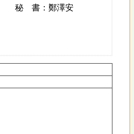
秘 書：鄭澤安