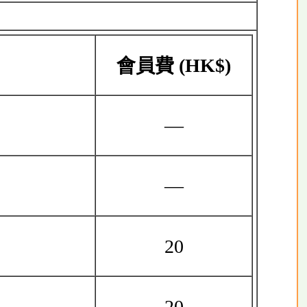
會員費
(HK$)
—
—
20
20