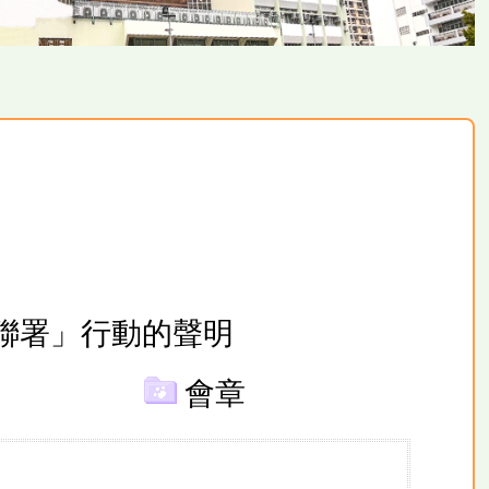
聯署」行動的
聲明
會章