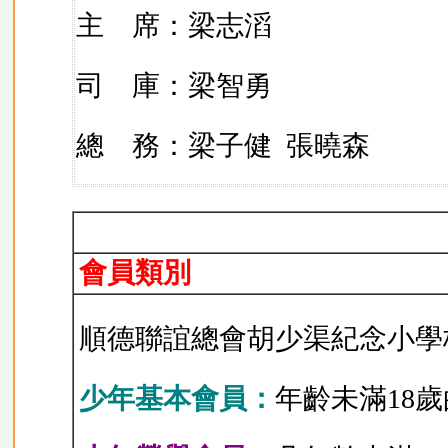
主 席：梁志滔
司 庫：梁智勇
總 務：梁子健
張曉森
會員類別
順德聯誼總會胡少渠紀念小學
少年基本會員：
年齡未滿18