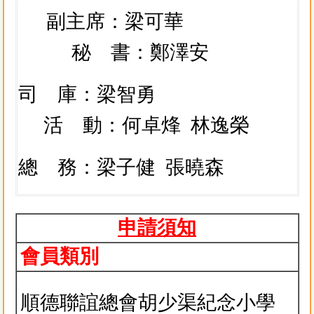
副主席：梁可華
秘 書：鄭澤安
司 庫：梁智勇
活 動：何卓烽 林逸榮
總 務：梁子健
張曉森
申請須知
會員類別
順德聯誼總會胡少渠紀念小學