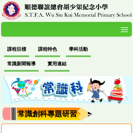
T
課程目標
課程特色
學科活動
常識新聞報導
實用連結
常識創科專題研習