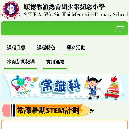
T
課程目標
課程特色
學科活動
常識新聞報導
實用連結
常識暑期STEM計劃