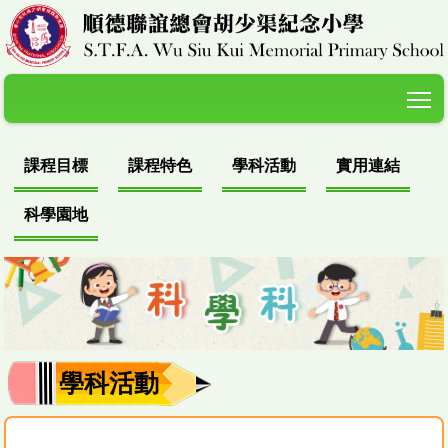
T
課程目標
課程特色
學科活動
實用連結
科學園地
學科活動