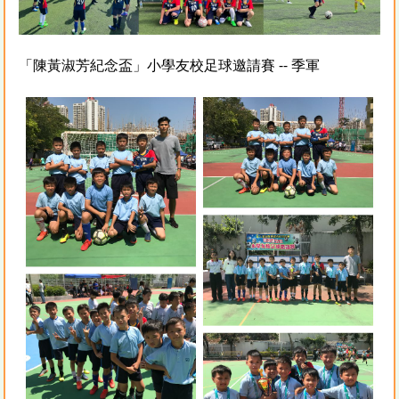
「陳黃淑芳紀念盃」小學友校足球邀請賽 -- 季軍