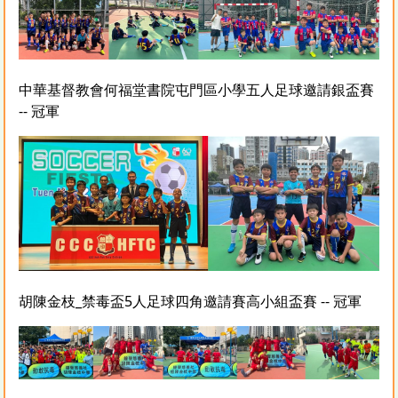
中華基督教會何福堂書院屯門區小學五人足球邀請銀盃賽
-- 冠軍
胡陳金枝_禁毒盃5人足球四角邀請賽高小組盃賽 -- 冠軍