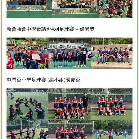
新會商會中學邀請盃4x4足球賽 -- 優異奬
屯門盃小型足球賽 (高小組)國慶盃