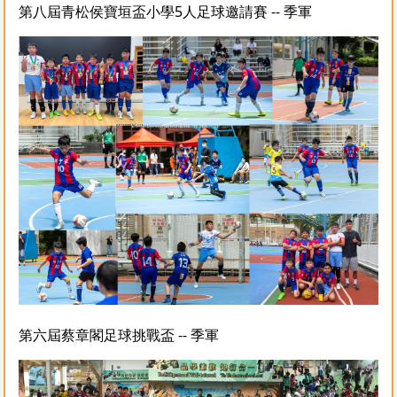
第八屆青松侯寶垣盃小學5人足球邀請賽 -- 季軍
第六屆蔡章閣足球挑戰盃 -- 季軍