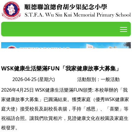
T
WSK健康生活樂滿FUN「我家健康故事大募集」
2026-04-25 (星期六)
活動類別：一般活動
2026年4月25日 WSK健康生活樂滿FUN頒獎: 本校舉辦的「我
家健康故事大募集」已圓滿結束。獲獎家庭（優秀WSK健康家
庭大使）接受校長及副校長表揚，手持「感恩」、「喜樂」等
祝福語合照。讓我們欣賞相片，見證健康文化在校園及家庭生
根發芽。