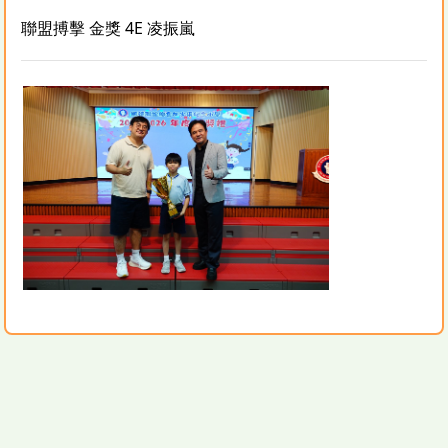
聯盟搏擊 金獎 4E 凌振嵐