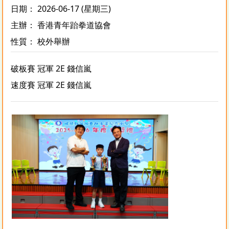
日期： 2026-06-17 (星期三)
主辦： 香港青年跆拳道協會
性質： 校外舉辦
破板賽 冠軍 2E 錢信嵐
速度賽 冠軍 2E 錢信嵐