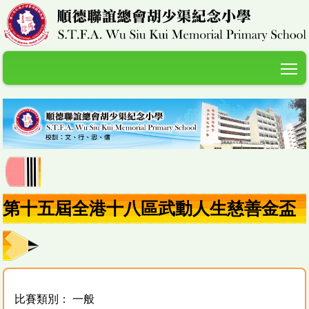
T
第十五屆全港十八區武動人生慈善金盃
賽
比賽類別： 一般