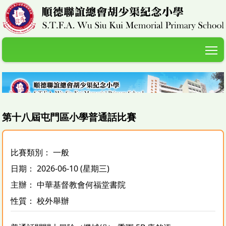
T
第十八屆屯門區小學普通話比賽
比賽類別： 一般
日期： 2026-06-10 (星期三)
主辦： 中華基督教會何福堂書院
性質： 校外舉辦