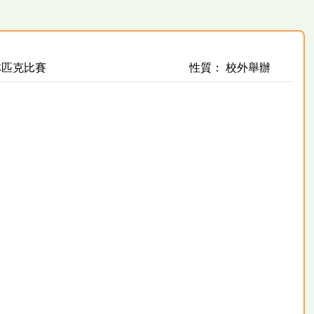
林匹克比賽
性質： 校外舉辦