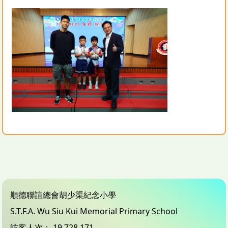
順德聯誼總會胡少渠紀念小學
S.T.F.A. Wu Siu Kui Memorial Primary School
訪客人次：
19,728,171