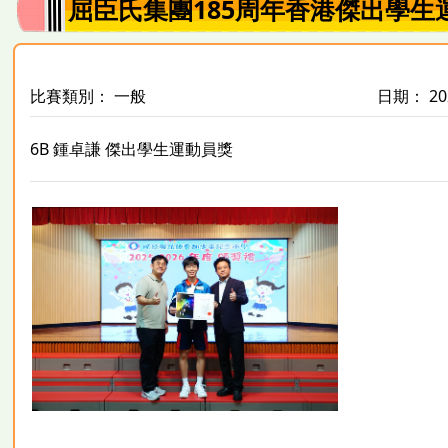
屈臣氏集團185周年香港傑出學生
比賽類別： 一般
日期： 202
6B 鍾卓謙 傑出學生運動員獎