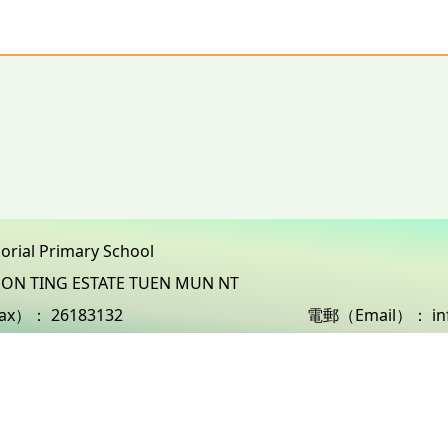
morial Primary School
3 ON TING ESTATE TUEN MUN NT
ax）：
26183132
電郵（Email）：
i
Powered by
Friendly Portal System
v
10.59