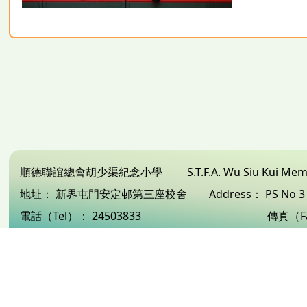
順德聯誼總會胡少渠紀念小學
S.T.F.A. Wu Siu Kui Me
地址：
新界屯門安定邨第三座校舍
Address：
PS No 
電話（Tel）：
24503833
傳真（F