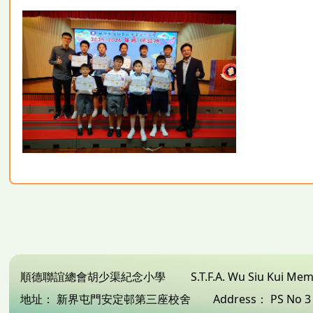
順德聯誼總會胡少渠紀念小學
S.T.F.A. Wu Siu Kui Me
地址：
新界屯門安定邨第三座校舍
Address：
PS No 