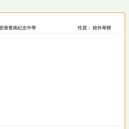
迦密唐賓南紀念中學
性質： 校外舉辦