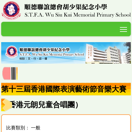
T
第十三屆香港國際表演藝術節音樂大賽
（香港元朗兒童合唱團）
比賽類別： 一般