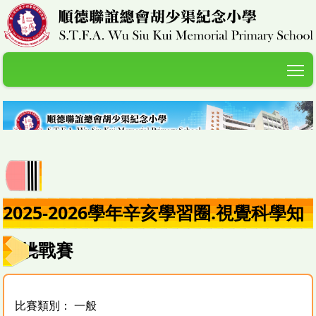
T
2025-2026學年辛亥學習圈.視覺科學知
識挑戰賽
比賽類別： 一般