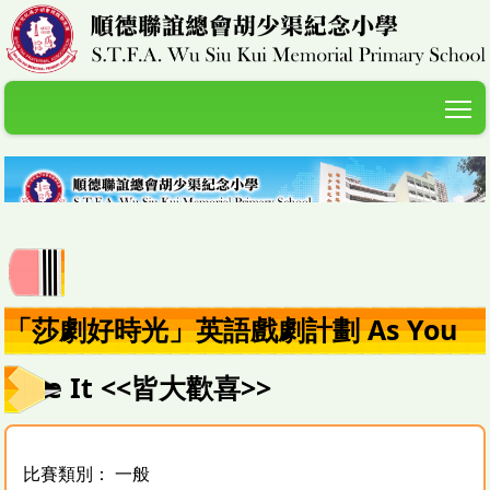
T
「莎劇好時光」英語戲劇計劃 As You
Like It <<皆大歡喜>>
比賽類別： 一般