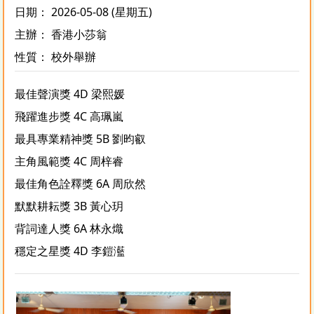
日期： 2026-05-08 (星期五)
主辦： 香港小莎翁
性質： 校外舉辦
最佳聲演獎 4D 梁熙媛
飛躍進步獎 4C 高珮嵐
最具專業精神獎 5B 劉昀叡
主角風範獎 4C 周梓睿
最佳角色詮釋獎 6A 周欣然
默默耕耘獎 3B 黃心玥
背詞達人獎 6A 林永熾
穩定之星獎 4D 李鎧灆