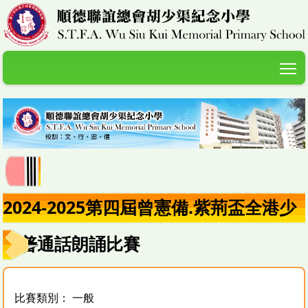
T
2024-2025第四屆曾憲備.紫荊盃全港少
兒普通話朗誦比賽
比賽類別： 一般